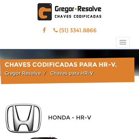
(51) 3341.8866
Toggle
naviga
CHAVES CODIFICADAS PARA HR-V.
Gregor Resolve
Chaves para HR-V
HONDA - HR-V