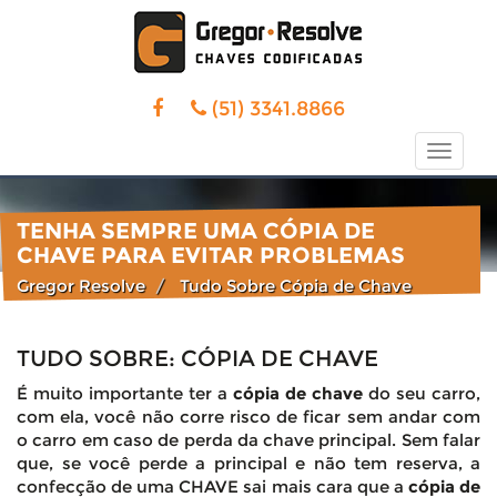
(51) 3341.8866
Toggle
naviga
TENHA SEMPRE UMA CÓPIA DE
CHAVE PARA EVITAR PROBLEMAS
Gregor Resolve
Tudo Sobre Cópia de Chave
TUDO SOBRE: CÓPIA DE CHAVE
É muito importante ter a
cópia de chave
do seu carro,
com ela, você não corre risco de ficar sem andar com
o carro em caso de perda da chave principal. Sem falar
que, se você perde a principal e não tem reserva, a
confecção de uma CHAVE sai mais cara que a
cópia de