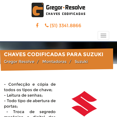
(51) 3341.8866
Toggle
naviga
CHAVES CODIFICADAS PARA SUZUKI
Gregor Resolve
Montadoras
Suzuki
- Confecção e cópia de
todos os tipos de chave;
- Leitura de senhas;
- Todo tipo de abertura de
portas;
- Troca de segredo