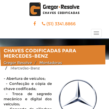
(51) 3341.8866
Toggle
naviga
CHAVES CODIFICADAS PARA
MERCEDES-BENZ
Gregor Resolve
Montadoras
Mercedes-Benz
- Abertura de veículos;
- Confecção e cópia de
chave codificada;
- Troca de segredo
mecânico e digital dos
veículos;