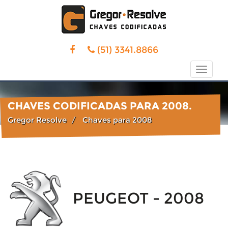
(51) 3341.8866
Toggle
naviga
CHAVES CODIFICADAS PARA 2008.
Gregor Resolve
Chaves para 2008
PEUGEOT - 2008