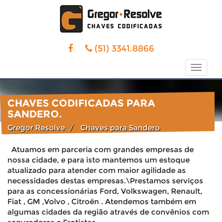
(51) 3341.8866
Toggle
naviga
CHAVES CODIFICADAS PARA
SANDERO.
Gregor Resolve
Chaves para Sandero
Atuamos em parceria com grandes empresas de
nossa cidade, e para isto mantemos um estoque
atualizado para atender com maior agilidade as
necessidades destas empresas.\Prestamos serviços
para as concessionárias Ford, Volkswagen, Renault,
Fiat , GM ,Volvo , Citroën . Atendemos também em
algumas cidades da região através de convênios com